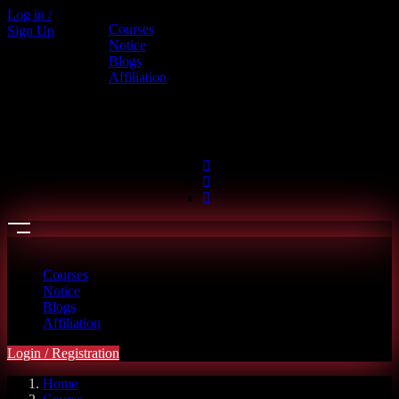
Log in /
Courses
Sign Up
Call us
Notice
Blogs
+880 1886-415787
Affiliation
6th Floor, L.R. Bhaban, 2/1 Outer
Ciculer Road, Malibagh, Dhaka
hello@riseupclass.com
Courses
Notice
Blogs
Affiliation
Login / Registration
Home