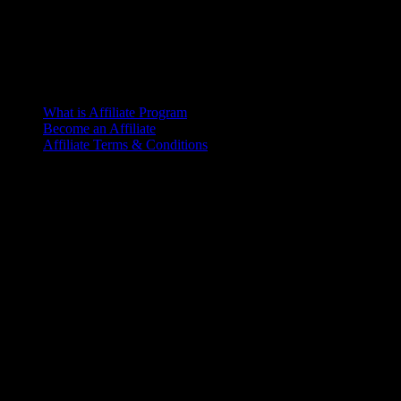
What is Affiliate Program
Become an Affiliate
Affiliate Terms & Conditions
Office
6th Floor, L.R. Bhaban
2/1 Outer Ciculer Road
Malibagh, Dhaka
© 2025 – Riseup | All rights reserved
Terms of Service
Let’s make it happen!