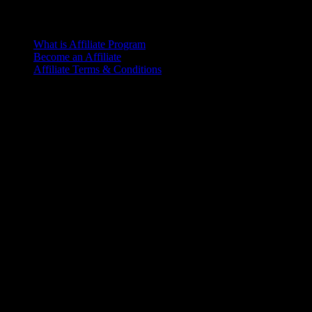
Affiliate Program
What is Affiliate Program
Become an Affiliate
Affiliate Terms & Conditions