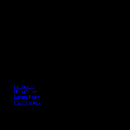
Let’s make it happen!
hello@riseupclass.com
Information
Contact Us
Help Center
Refund Policy
Privacy Policy